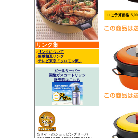
↓↓ご予算価格15,0
リンク集
♪
リンクについて
♪
簡単相互リンク
♪
テレビ東京「ソロモン流」
ビールサーバー
炭酸ガスカートリッジ
販売店はこちら
当サイトのショッピングサーバ