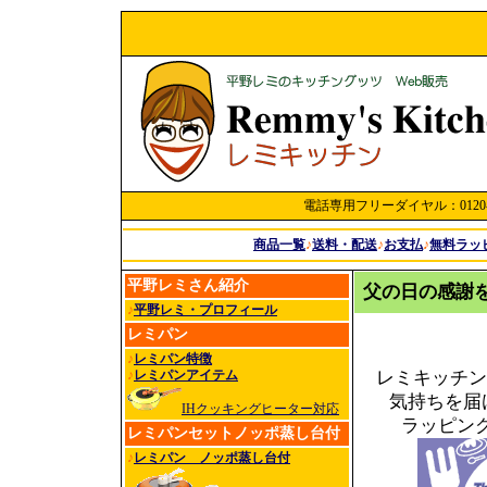
電話専用フリーダイヤル：0120-60
商品一覧
♪
送料・配送
♪
お支払
♪
無料ラッ
平野レミさん紹介
父の日の感謝
♪
平野レミ・プロフィール
レミパン
♪
レミパン特徴
♪
レミパンアイテム
レミキッチン
気持ちを届
IHクッキングヒーター対応
ラッピン
レミパンセットノッポ蒸し台付
♪
レミパン ノッポ蒸し台付