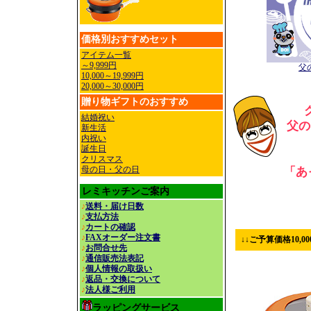
価格別
おすすめセット
アイテム一覧
～9,999円
父
10,000～19,999円
20,000～30,000円
贈り物
ギフトのおすすめ
結婚祝い
父の
新生活
内祝い
誕生日
クリスマス
母の日
・父の日
「あ
レミキッチンご案内
♪
送料・届け日数
♪
支払方法
♪
カートの確認
♪
FAXオーダー注文書
↓↓ご予算価格10,0
♪
お問合せ先
♪
通信販売法表記
♪
個人情報の取扱い
♪
返品・交換について
♪
法人様ご利用
ラッピングサービス