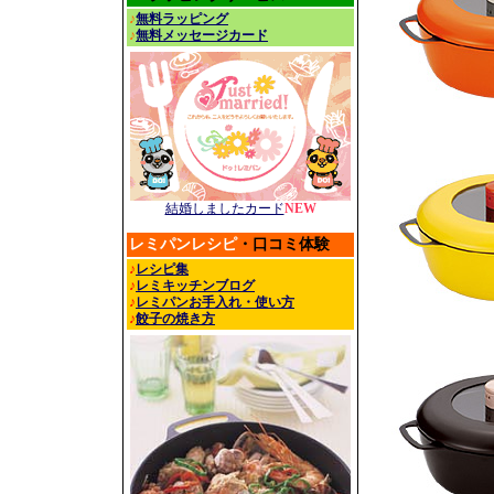
♪
無料ラッピング
♪
無料メッセージカード
結婚しましたカード
NEW
レミパンレシピ
・口コミ体験
♪
レシピ集
♪
レミキッチンブログ
♪
レミパンお手入れ・使い方
♪
餃子の焼き方