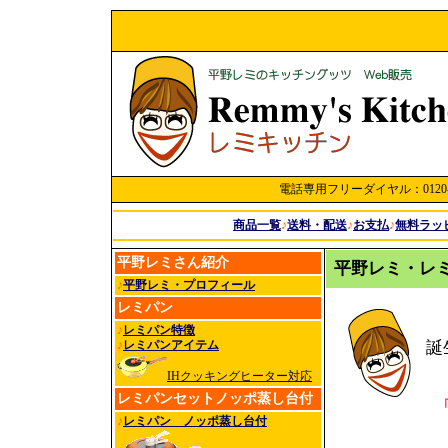
電話専用フリーダイヤル：0120-60
商品一覧
♪
送料・配送
♪
お支払
♪
無料ラッ
平野レミさん紹介
平野レミ・レ
♪
平野レミ・プロフィール
レミパン
♪
レミパン特徴
誕
♪
レミパンアイテム
IHクッキングヒーター対応
レミパンセットノッポ蒸し台付
♪
レミパン ノッポ蒸し台付