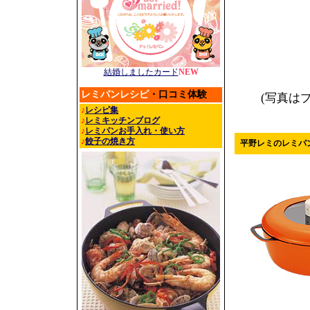
結婚しましたカード
NEW
レミパンレシピ
・口コミ体験
(写真は
♪
レシピ集
♪
レミキッチンブログ
♪
レミパンお手入れ・使い方
♪
餃子の焼き方
平野レミのレミパ