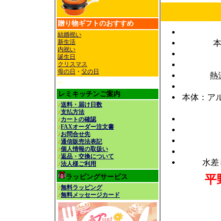
贈り物
ギフトのおすすめ
結婚祝い
新生活
本
内祝い
誕生日
クリスマス
母の日
・
父の日
熱
■
レミキッチンご案内
本体：ア
♪
送料・届け日数
♪
支払方法
♪
カートの確認
♪
FAXオーダー注文書
♪
お問合せ先
♪
通信販売法表記
♪
個人情報の取扱い
♪
返品・交換について
水差
♪
法人様ご利用
ラッピングサービス
平
♪
無料ラッピング
♪
無料メッセージカード