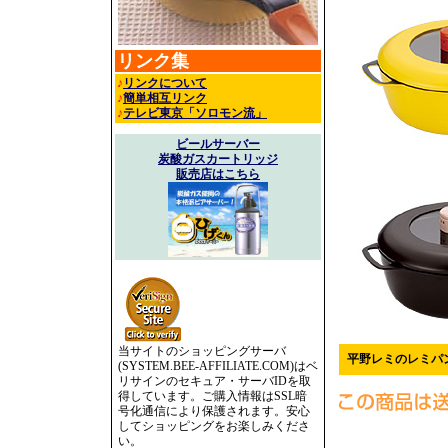
リンク集
♪
リンクについて
♪
簡単相互リンク
♪
テレビ東京「ソロモン流」
ビールサーバー
炭酸ガスカートリッジ
販売店はこちら
当サイトのショッピングサーバ
平野レミのレミパ
(SYSTEM.BEE-AFFILIATE.COM)はベ
リサインのセキュア・サーバIDを取
得しています。ご購入情報はSSL暗
号化通信により保護されます。安心
してショッピングをお楽しみくださ
い。